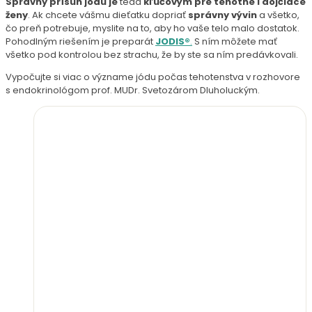
Správny prísun jódu je
teda
kľúčovým pre tehotné i dojčiace
ženy
. Ak chcete vášmu dieťatku dopriať
správny vývin
a všetko,
čo preň potrebuje, myslite na to, aby ho vaše telo malo dostatok.
Pohodlným riešením je preparát
JODIS®
.
S ním môžete mať
všetko pod kontrolou bez strachu, že by ste sa ním predávkovali.
Vypočujte si viac o význame jódu počas tehotenstva v rozhovore
s endokrinológom prof. MUDr. Svetozárom Dluholuckým.