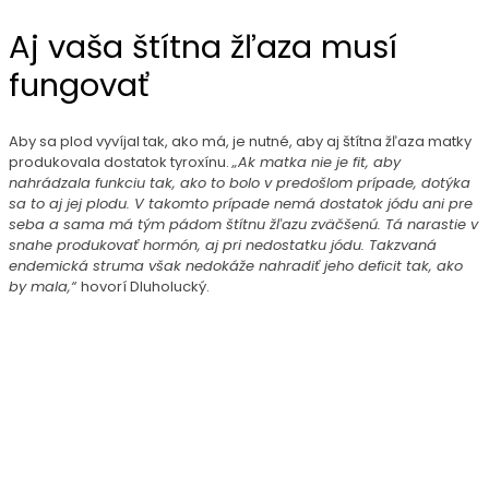
Aj vaša štítna žľaza musí
fungovať
Aby sa plod vyvíjal tak, ako má, je nutné, aby aj štítna žľaza matky
produkovala dostatok tyroxínu.
„Ak matka nie je fit, aby
nahrádzala funkciu tak, ako to bolo v predošlom prípade, dotýka
sa to aj jej plodu. V takomto prípade nemá dostatok jódu ani pre
seba a sama má tým pádom štítnu žľazu zväčšenú. Tá narastie v
snahe produkovať hormón, aj pri nedostatku jódu. Takzvaná
endemická struma však nedokáže nahradiť jeho deficit tak, ako
by mala,“
hovorí Dluholucký.