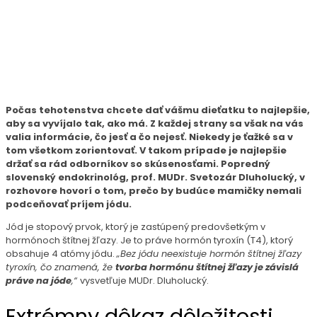
Počas tehotenstva chcete dať vášmu dieťatku to najlepšie,
aby sa vyvíjalo tak, ako má. Z každej strany sa však na vás
valia informácie, čo jesť a čo nejesť. Niekedy je ťažké sa v
tom všetkom zorientovať. V takom prípade je najlepšie
držať sa rád odborníkov so skúsenosťami. Popredný
slovenský endokrinológ, prof. MUDr. Svetozár Dluholucký, v
rozhovore hovorí o tom, prečo by budúce mamičky nemali
podceňovať príjem jódu.
Jód je stopový prvok, ktorý je zastúpený predovšetkým v
hormónoch štítnej žľazy. Je to práve hormón tyroxín (T4), ktorý
obsahuje 4 atómy jódu.
„Bez jódu neexistuje hormón štítnej žľazy
tyroxín, čo znamená, že
tvorba hormónu štítnej žľazy je závislá
práve na jóde
,“
vysvetľuje MUDr. Dluholucký.
Extrémny dôkaz dôležitosti