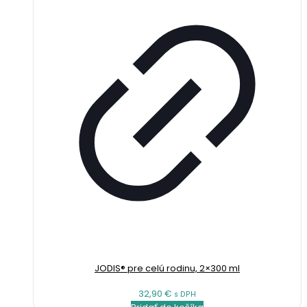
JODIS® pre celú rodinu, 2×300 ml
32,90
€
s DPH