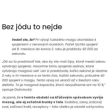
Bez jódu to nejde
Vedeli ste, že?
Pri vývoji ľudského mozgu dochádza k
spojeniam v nervových bunkách. Počet týchto spojení
od 8. mesiaca do konca 2. roku je prakticky 40 000 za
sekundu.
„Dá sa to predstaviť tak, ako by ste mali čipy, ktoré medzi sebou
vytvárajú spojenia. Hovoríme tomu spojenia axónov, ktoré
vytvárajú mozgovú sieť. Len si predstavte, koľko sekúnd je vlastne
2 roky a tri mesiace a za tento čas, každú sekundu, pribudne 40
000 spojení v mozgu. Tento vývoj sa ukončí až v šiestom roku
dieťaťa. To je mozgová kapacita, ktorú nevyužívame ani na 10 %,“
opisuje Dluholucký.
Je jasné, že
v tomto období sa kľúčovým spôsobom vyvíja
mozog, ale aj ostatné bunky v tele
. Svalstvo, cievy, srdcový
sval, zažívací trakt, receptory – toto všetko je závislé od tyroxínu.