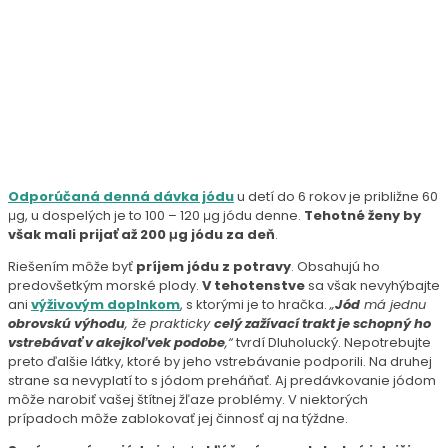
Odporúčaná denná dávka jódu
u detí do 6 rokov je približne 60
μg, u dospelých je to 100 – 120 μg jódu denne.
Tehotné ženy by
však mali prijať až 200 μg jódu za deň
.
Riešením môže byť
príjem jódu z potravy
. Obsahujú ho
predovšetkým morské plody.
V tehotenstve
sa však nevyhýbajte
ani
výživovým doplnkom
, s ktorými je to hračka.
„
Jód
má jednu
obrovskú výhodu
, že prakticky
celý zažívací trakt je schopný ho
vstrebávať v akejkoľvek podobe
,“
tvrdí Dluholucký. Nepotrebujte
preto ďalšie látky, ktoré by jeho vstrebávanie podporili. Na druhej
strane sa nevyplatí to s jódom preháňať. Aj predávkovanie jódom
môže narobiť vašej štítnej žľaze problémy. V niektorých
prípadoch môže zablokovať jej činnosť aj na týždne.