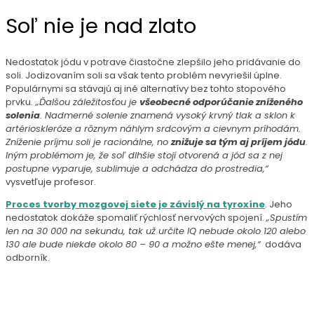
Soľ nie je nad zlato
Nedostatok jódu v potrave čiastočne zlepšilo jeho pridávanie do
soli. Jodizovaním soli sa však tento problém nevyriešil úplne.
Populárnymi sa stávajú aj iné alternatívy bez tohto stopového
prvku
. „Ďalšou záležitosťou je
všeobecné odporúčanie zníženého
solenia
. Nadmerné solenie znamená vysoký krvný tlak a sklon k
artérioskleróze a rôznym náhlym srdcovým a cievnym príhodám.
Zníženie príjmu soli je racionálne, no
znižuje sa tým aj príjem jódu
.
Iným problémom je, že soľ dlhšie stojí otvorená a jód sa z nej
postupne vyparuje, sublimuje a odchádza do prostredia,“
vysvetľuje profesor.
Proces tvorby mozgovej siete je závislý na tyroxíne
. Jeho
nedostatok dokáže spomaliť rýchlosť nervových spojení.
„Spustím
len na 30 000 na sekundu, tak už určite IQ nebude okolo 120 alebo
130 ale bude niekde okolo 80 – 90 a možno ešte menej,“
dodáva
odborník.