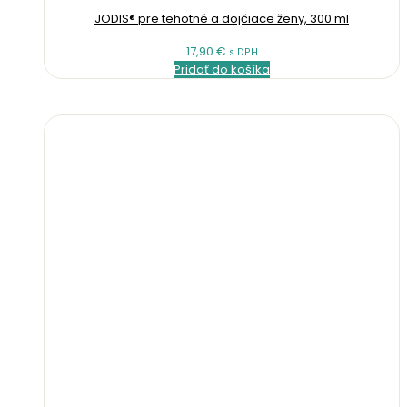
JODIS® pre tehotné a dojčiace ženy, 300 ml
17,90
€
s DPH
Pridať do košíka