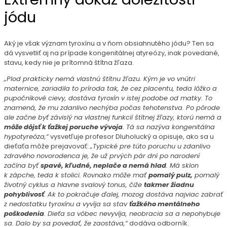
jódu
Aký je však význam tyroxínu a v ňom obsiahnutého jódu? Ten sa
dá vysvetliť aj na prípade kongenitálnej atyreózy, inak povedané,
stavu, kedy nie je prítomná štítna žľaza.
„Plod prakticky nemá vlastnú štítnu žľazu. Kým je vo vnútri
maternice, zariadila to príroda tak, že cez placentu, teda lôžko a
pupočníkové cievy, dostáva tyroxín v istej podobe od matky. To
znamená, že mu zdanlivo nechýba počas tehotenstva. Po pôrode
ale začne byť závislý na vlastnej funkcií štítnej žľazy, ktorú nemá a
môže dôjsť k ťažkej poruche vývoja
. Tá sa nazýva kongenitálna
hypotyreóza,“
vysvetľuje profesor Dluholucký a opisuje, ako sa u
dieťaťa môže prejavovať:
„Typické pre túto poruchu u zdanlivo
zdravého novorodenca je, že už prvých pár dní po narodení
začína byť
spavé, kľudné, neplače a nemá hlad
. Má sklon
k zápche, teda k stolici. Rovnako môže mať
pomalý pulz,
pomalý
životný cyklus a hlavne svalový tonus, čiže
takmer žiadnu
pohyblivosť
. Ak to pokračuje ďalej, mozog dostáva najviac zabrať
z nedostatku tyroxínu a vyvíja sa stav
ťažkého mentálneho
poškodenia
. Dieťa sa vôbec nevyvíja, neobracia sa a nepohybuje
sa. Dalo by sa povedať, že zaostáva,“
dodáva odborník.