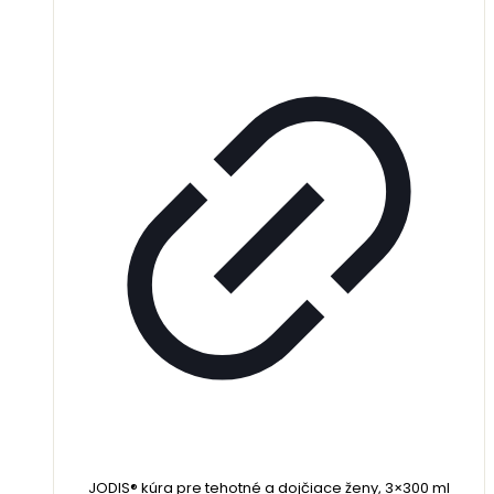
JODIS® kúra pre tehotné a dojčiace ženy, 3×300 ml