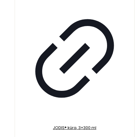
JODIS® kúra, 3×300 ml